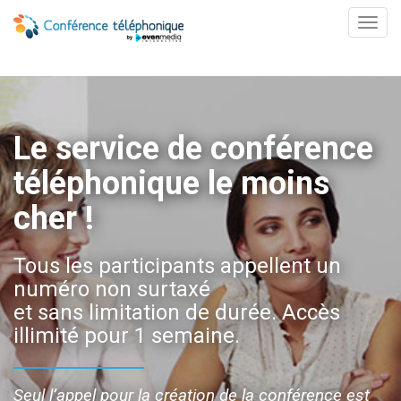
Toggl
navig
Le service de conférence
téléphonique le moins
cher !
Tous les participants appellent un
numéro non surtaxé
et sans limitation de durée. Accès
illimité pour 1 semaine.
Seul l’appel pour la création de la conférence est